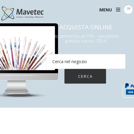
MENU
ACQUISTA ONLINE
Risparmia fino al 15% - spedizione
gratuita sopra i 200 €